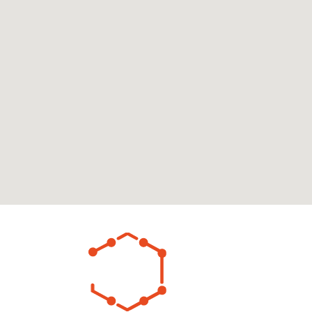
Dirección
Cintermex, Av. 
Obrera Monterr
Teléfono Oficina