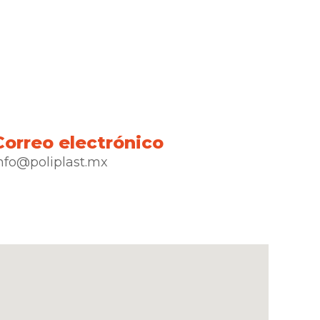
Correo electrónico
nfo@poliplast.mx