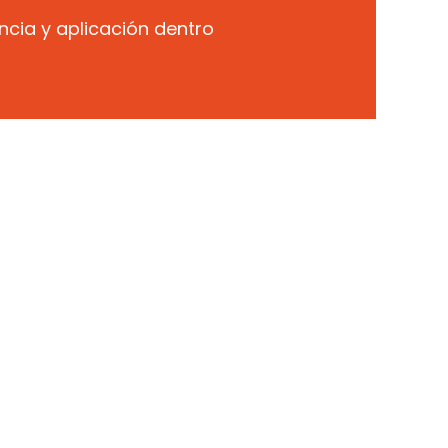
cia y aplicación dentro
cubre
Capacítate
encias
con
el
expertos
cado