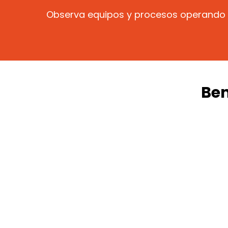
Observa equipos y procesos operando e
Ben
Compara
Evalúa
proveedores
nuevas
s
tecnologías