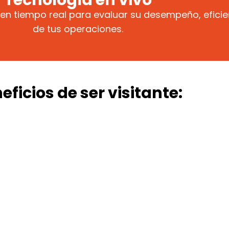
Tecnología en vivo
n tiempo real para evaluar su desempeño, eficien
de tus operaciones.
eficios de ser visitante:
Encuentra
Genera
Des
oluciones
contactos
tend
para tu
estratégicos
d
planta
mer