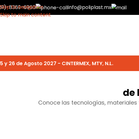
Skip to navigation
81)-8369-6960
info@poliplast.mx
Skip to main content
5 y 26 de Agosto 2027 - CINTERMEX, MTY, N.L.
de 
Conoce las tecnologías, materiales