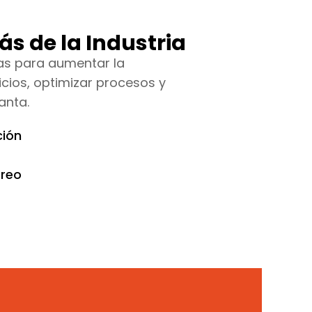
ás de la Industria
as para aumentar la
icios, optimizar procesos y
anta.
ción
oreo